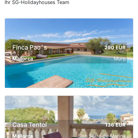
Ihr SG-Holidayhouses Team
Finca Pao`s
290 EUR
Mallorca
Muro
Casa Tentol
136 EUR
Mallorca
Son Serra de Marina